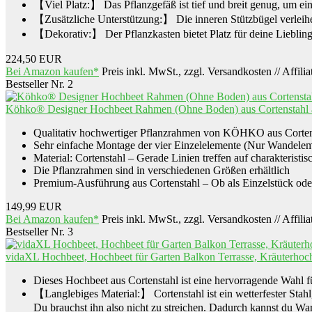
【Viel Platz:】 Das Pflanzgefäß ist tief und breit genug, um e
【Zusätzliche Unterstützung:】 Die inneren Stützbügel verleihe
【Dekorativ:】 Der Pflanzkasten bietet Platz für deine Lieblings
224,50 EUR
Bei Amazon kaufen*
Preis inkl. MwSt., zzgl. Versandkosten // Affili
Bestseller Nr. 2
Köhko® Designer Hochbeet Rahmen (Ohne Boden) aus Cortenstah
Qualitativ hochwertiger Pflanzrahmen von KÖHKO aus Corten
Sehr einfache Montage der vier Einzelelemente (Nur Wandelem
Material: Cortenstahl – Gerade Linien treffen auf charakteristis
Die Pflanzrahmen sind in verschiedenen Größen erhältlich
Premium-Ausführung aus Cortenstahl – Ob als Einzelstück oder
149,99 EUR
Bei Amazon kaufen*
Preis inkl. MwSt., zzgl. Versandkosten // Affili
Bestseller Nr. 3
vidaXL Hochbeet, Hochbeet für Garten Balkon Terrasse, Kräuterhoch
Dieses Hochbeet aus Cortenstahl ist eine hervorragende Wahl f
【Langlebiges Material:】 Cortenstahl ist ein wetterfester Stahl,
Du brauchst ihn also nicht zu streichen. Dadurch kannst du Wart