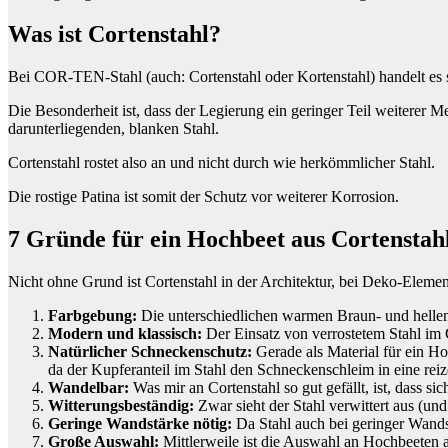
Was ist Cortenstahl?
Bei COR-TEN-Stahl (auch: Cortenstahl oder Kortenstahl) handelt es si
Die Besonderheit ist, dass der Legierung ein geringer Teil weiterer M
darunterliegenden, blanken Stahl.
Cortenstahl rostet also an und nicht durch wie herkömmlicher Stahl.
Die rostige Patina ist somit der Schutz vor weiterer Korrosion.
7 Gründe für ein Hochbeet aus Cortenstah
Nicht ohne Grund ist Cortenstahl in der Architektur, bei Deko-Elemen
Farbgebung:
Die unterschiedlichen warmen Braun- und helle
Modern und klassisch:
Der Einsatz von verrostetem Stahl im G
Natürlicher Schneckenschutz:
Gerade als Material für ein Ho
da der Kupferanteil im Stahl den Schneckenschleim in eine rei
Wandelbar:
Was mir an Cortenstahl so gut gefällt, ist, dass s
Witterungsbeständig:
Zwar sieht der Stahl verwittert aus (und i
Geringe Wandstärke nötig:
Da Stahl auch bei geringer Wandst
Große Auswahl:
Mittlerweile ist die Auswahl an Hochbeeten a