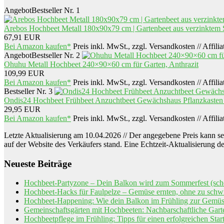
Angebot
Bestseller Nr. 1
Arebos Hochbeet Metall 180x90x79 cm | Gartenbeet aus verzinktem St
67,91 EUR
Bei Amazon kaufen*
Preis inkl. MwSt., zzgl. Versandkosten // Affili
Angebot
Bestseller Nr. 2
Ohuhu Metall Hochbeet 240×90×60 cm für Garten, Anthrazit
109,99 EUR
Bei Amazon kaufen*
Preis inkl. MwSt., zzgl. Versandkosten // Affili
Bestseller Nr. 3
Ondis24 Hochbeet Frühbeet Anzuchtbeet Gewächshaus Pflanzkasten 
29,95 EUR
Bei Amazon kaufen*
Preis inkl. MwSt., zzgl. Versandkosten // Affili
Letzte Aktualisierung am 10.04.2026 // Der angegebene Preis kann seit
auf der Website des Verkäufers stand. Eine Echtzeit-Aktualisierung d
Neueste Beiträge
Hochbeet-Partyzone – Dein Balkon wird zum Sommerfest (sch
Hochbeet-Hacks für Faulpelze – Gemüse ernten, ohne zu schw
Hochbeet-Happening: Wie dein Balkon im Frühling zur Gemüs
Gemeinschaftsgärten mit Hochbeeten: Nachbarschaftliche Garte
Hochbeetpflege im Frühling: Tipps für einen erfolgreichen Star