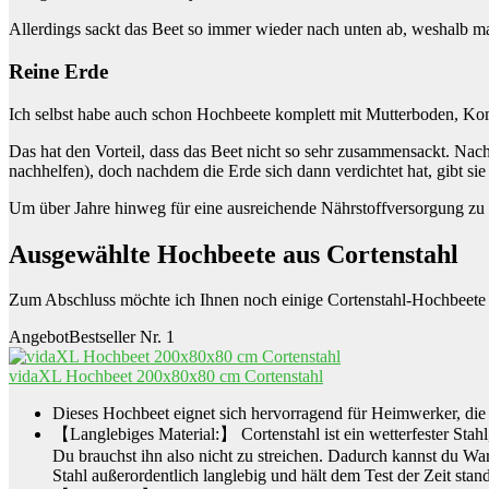
Allerdings sackt das Beet so immer wieder nach unten ab, weshalb m
Reine Erde
Ich selbst habe auch schon Hochbeete komplett mit Mutterboden, Komp
Das hat den Vorteil, dass das Beet nicht so sehr zusammensackt. Nac
nachhelfen), doch nachdem die Erde sich dann verdichtet hat, gibt si
Um über Jahre hinweg für eine ausreichende Nährstoffversorgung zu
Ausgewählte Hochbeete aus Cortenstahl
Zum Abschluss möchte ich Ihnen noch einige Cortenstahl-Hochbeete vor
Angebot
Bestseller Nr. 1
vidaXL Hochbeet 200x80x80 cm Cortenstahl
Dieses Hochbeet eignet sich hervorragend für Heimwerker, die
【Langlebiges Material:】 Cortenstahl ist ein wetterfester Stahl,
Du brauchst ihn also nicht zu streichen. Dadurch kannst du Wart
Stahl außerordentlich langlebig und hält dem Test der Zeit stand