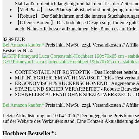
Stahl außerordentlich langlebig und hält dem Test der Zeit stand
【Viel Platz:】 Das Pflanzgefäß ist tief und breit genug, um e
【Robust:】 Der Stahlrahmen und die inneren Stützhalterungen 
【Offener Boden:】 Das bodenlose Design sorgt für eine gute D
auch, Nährstoffe besser aufzunehmen. Sie können es auf Erde,
82,99 EUR
Bei Amazon kaufen*
Preis inkl. MwSt., zzgl. Versandkosten // Affili
Bestseller Nr. 4
GFP Primeyard Luca Cortenstahl-Hochbeet 190x70x65 cm - stabiles Ga
CORTENSTAHL MIT ROSTOPTIK - Das Hochbeet besteht aus Corte
MIT INTEGRIERTEM WÜHLMAUSGITTER - Fest verbautes Fibergl
ERGONOMISCH & RÜCKENSCHONEND - Angenehme Arbeitshöhe 
STABIL UND SICHER VERARBEITET - Robuste Bauweise mit abg
SCHNELLER AUFBAU OHNE SPEZIALWERKZEUG - Dank cleverem Sc
Bei Amazon kaufen*
Preis inkl. MwSt., zzgl. Versandkosten // Affili
Letzte Aktualisierung am 10.04.2026 // Der angegebene Preis kann seit
auf der Website des Verkäufers stand. Eine Echtzeit-Aktualisierung d
Hochbeet Bestseller*: