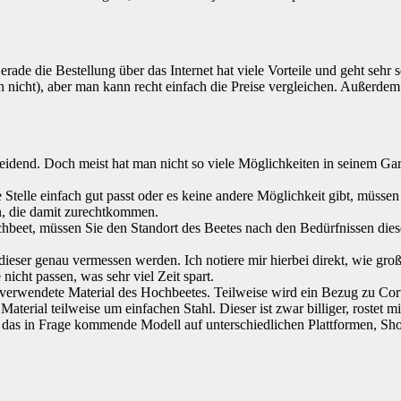
rade die Bestellung über das Internet hat viele Vorteile und geht seh
 nicht), aber man kann recht einfach die Preise vergleichen. Außerde
cheidend. Doch meist hat man nicht so viele Möglichkeiten in seinem Gart
e Stelle einfach gut passt oder es keine andere Möglichkeit gibt, müsse
en, die damit zurechtkommen.
hbeet, müssen Sie den Standort des Beetes nach den Bedürfnissen die
e dieser genau vermessen werden. Ich notiere mir hierbei direkt, wie g
nicht passen, was sehr viel Zeit spart.
erwendete Material des Hochbeetes. Teilweise wird ein Bezug zu Corten
aterial teilweise um einfachen Stahl. Dieser ist zwar billiger, rostet mi
 für das in Frage kommende Modell auf unterschiedlichen Plattformen,