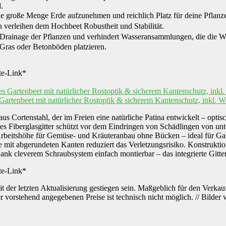
.
ine große Menge Erde aufzunehmen und reichlich Platz für deine Pflan
verleihen dem Hochbeet Robustheit und Stabilität.
rainage der Pflanzen und verhindert Wasseransammlungen, die die Wur
 Gras oder Betonböden platzieren.
ate-Link*
rtenbeet mit natürlicher Rostoptik & sicherem Kantenschutz, inkl. W
nstahl, der im Freien eine natürliche Patina entwickelt – optisch
asgitter schützt vor dem Eindringen von Schädlingen von unten – 
für Gemüse- und Kräuteranbau ohne Bücken – ideal für Garten
erundeten Kanten reduziert das Verletzungsrisiko. Konstruktion f
hraubsystem einfach montierbar – das integrierte Gitter spart zu
ate-Link*
 der letzten Aktualisierung gestiegen sein. Maßgeblich für den Verkauf
er vorstehend angegebenen Preise ist technisch nicht möglich. // Bild