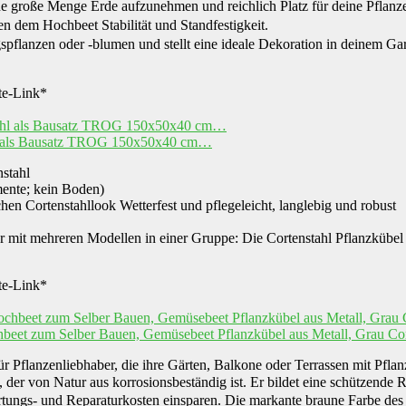
ine große Menge Erde aufzunehmen und reichlich Platz für deine Pflan
n dem Hochbeet Stabilität und Standfestigkeit.
pflanzen oder -blumen und stellt eine ideale Dekoration in deinem Gar
ate-Link*
l als Bausatz TROG 150x50x40 cm…
stahl
ente; kein Boden)
chen Cortenstahllook Wetterfest und pflegeleicht, langlebig und robust
 mit mehreren Modellen in einer Gruppe: Die Cortenstahl Pflanzkübel
ate-Link*
beet zum Selber Bauen, Gemüsebeet Pflanzkübel aus Metall, Grau Cor
ür Pflanzenliebhaber, die ihre Gärten, Balkone oder Terrassen mit Pfl
 der von Natur aus korrosionsbeständig ist. Er bildet eine schützende 
ungs- und Reparaturkosten einsparen. Die markante braune Farbe des Cort