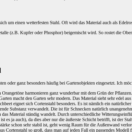
ch um einen wetterfesten Stahl. Oft wird das Material auch als Edelros
etalle (z.B. Kupfer oder Phosphor) beigemischt wird. So rostet die Ober
l
ten oder ganz besonders häufig bei Gartenobjekten eingesetzt. Ich möch
n Orangetöne harmonieren ganz wunderbar mit dem Grün der Pflanzen
arten macht den Garten sehr modern. Das Material sieht sehr edel aus u
chbeet eignet sich Cortenstahl besonders. Es ist nämlich ein natürlic
zende Substanz verwandelt. Die ist für Schnecken natürlich unangeneh
ich das Material ständig wandelt. Durch unterschiedliche Witterungseinf
st es ja auch), da dies aber nur die äußerste Schicht betrifft, ist der Sta
ärke schon sehr stabil ist, geht wenig Raum für die Außenwand verloren
us Cortenstahl so groß, dass man auf jeden Fall ein passendes Modell f